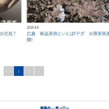
2025.4.4
お花見？
広島 新品家具といえばFデポ お得家具
開！
1 / 2
1
2
»