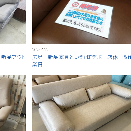
2025.4.22
 新品アウト
広島 新品家具といえばFデポ 店休日＆
業日