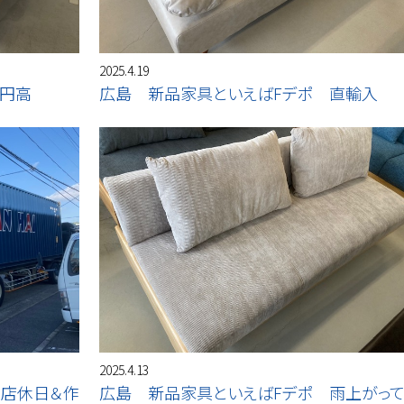
2025.4.19
 円高
広島 新品家具といえばFデポ 直輸入
2025.4.13
 店休日＆作
広島 新品家具といえばFデポ 雨上がっ