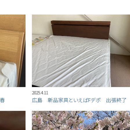
2025.4.11
春
広島 新品家具といえばFデポ 出張終了