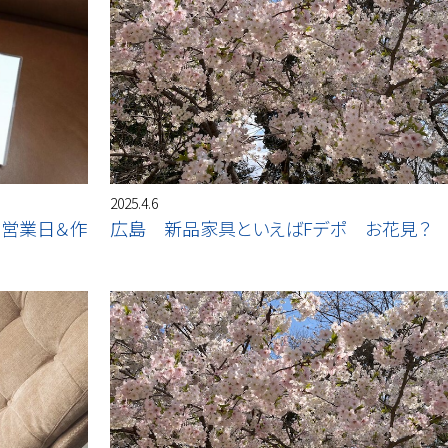
2025.4.6
 営業日＆作
広島 新品家具といえばFデポ お花見？