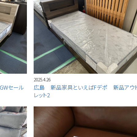
2025.4.26
GWセール
広島 新品家具といえばFデポ 新品アウ
レット2