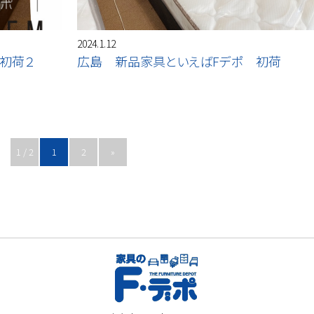
2024.1.12
初荷２
広島 新品家具といえばFデポ 初荷
1 / 2
1
2
»