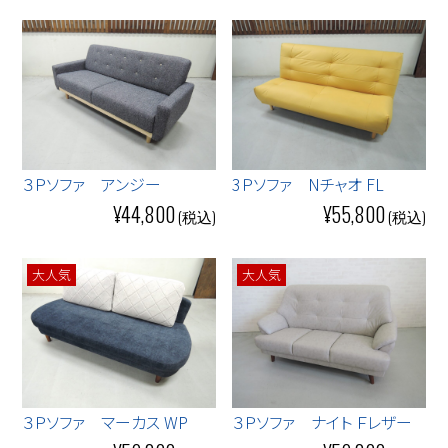
３Ｐソファ アンジー
3Ｐソファ Nチャオ FL
¥44,800
¥55,800
大人気
大人気
３Ｐソファ マーカス WP
３Ｐソファ ナイト Ｆレザー